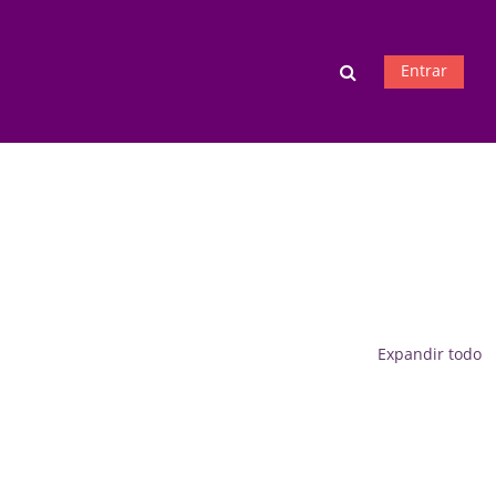
Selector de bú
Entrar
Expandir todo